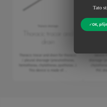
Tato st
OK, přij
Thoracic drainage
Thoracic trocar and
Thora
drain
dr
Thoracic trocar and drain for thoracic
Device f
/ pleural drainage (pneumothorax,
drainage (
hemothorax, chylothorax, pyothorax...).
chylothora
This device is made of: …
PVC dr