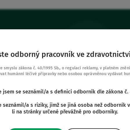
ste odborný pracovník ve zdravotnictv
odukty
Naše další strán
Připojte se k nám
 smyslu zákona č. 40/1995 Sb., o regulaci reklamy, v platném zněn
Safe Enteral
y
Moje oblíbené
vat humánní léčivé přípravky nebo osobou oprávněnou vydávat humá
Neonates
 Vygon
Přihlásit se
VascuFirst
že jsem se seznámil/a s definicí odborník dle zákona č.
Campus Vygon
se seznámil/a s riziky, jimž se jiná osoba než odborník 
li na stránky určené převážně pro odborníky.