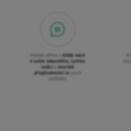
Protože věříme v
blízký vztah
Pr
k našim zákazníkům
,
rychlou
jso
reakci
a
neustálé
přizpůsobování se
jejich
potřebám