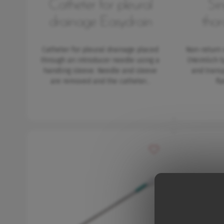
Catheter for pleural
Sin
drainage Easydrain
thor
Catheter for pleural drainage placed
Non-return 
through an introducer needle using a
(Heimlich t
handling sleeve. Needle and sleeve
and trans
are removed and the catheter…
fl
Přidat do oblíbených