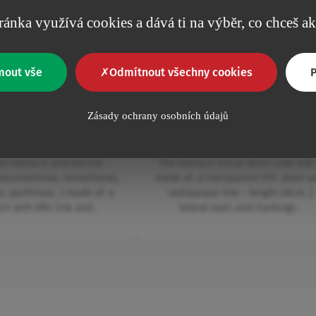
ránka využívá cookies a dává ti na výběr, co chceš a
mout vše
Odmítnout všechny cookies
P
Thoracic drainage
Thoracic drainage
cic trocar and
Thoracic trocar and
Zásady ochrany osobních údajů
ain - 15 cm
drain - 28 cm
or thoracic and pleural
The thoracic trocar drain code 636 
pneumothorax, hemothorax,
made of:
a transparent PVC drain w
x, pyothorax...) made of:
a
radiopaque line - length 28cm, 2
ain with XRO line and…
lateral eyes and markings…