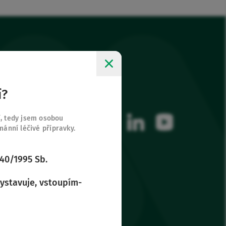
í?
Sledujte nás
ky
facebook
instagram
linkedin
youtube
í, tedy jsem osobou
nní léčivé přípravky.
 40/1995 Sb.
vystavuje, vstoupím-