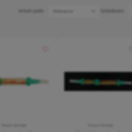
Seřadit podle:
Vyhledávání:
Přidat do oblíbených
P
Thoracic drainage
Thoracic drainage