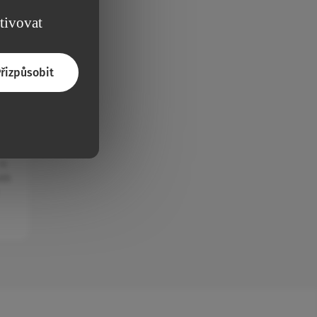
ktivovat
řizpůsobit
is
ith