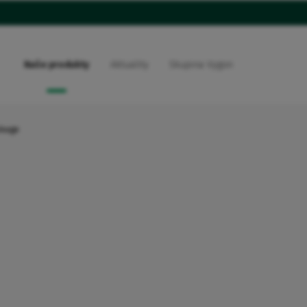
Naše produkty
Aktuality
Skupina Vygon
světě
Naše nabídka
e zdravotnictví
Naše sociální a environmen
inage
ační strategie
Vygon přijímá nové zaměst