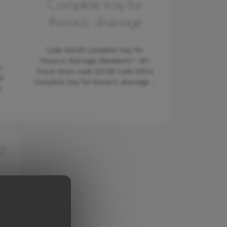
Complete tray for
thoracic drainage
Code 639.08 Complete tray for
thoracic drainage (Newborn) + 8Fr
c
Trocar drain code 625.08 Code 639.14
d
Complete tray for thoracic drainage …
t
řidat do oblíbených