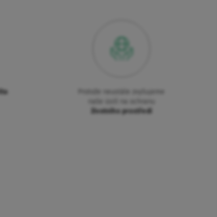
ita
Protože neustále zvyšujeme
naše úsilí na ochranu
životního prostředí