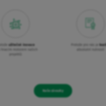
otože
užitečné inovace
Protože pro nás je
kval
u hnacím motorem našich
absolutní nutností
projektů
Naše závazky