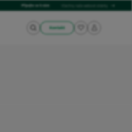
Připojte se k nám
Všechny naše webové stránky
Kontakt
Vyhledávání
Moji oblíbení
Můj účet
tální závazky
Skupina Vygon
Od samého počátku nezávislost,
nance
optimismus a humanismus pro
Produktový katalog
přípravu na budoucnost.
Objevte skupinu