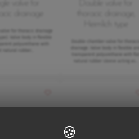
gle valve for
Double valve for
acic drainage
thoracic drainage,
Heimlich type
valve for thoracic drainage
ype). Valve body in flexible
Double-chamber valve for thoraci
parent polyurethane with
drainage. Valve body in flexible an
at natural rubber…
transparent polyurethane with fla
natural rubber sleeve acting as…
Přidat do oblíbených
P