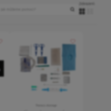
Zobrazení:
řidat do oblíbených
Přidat do oblíbených
Thoracic drainage