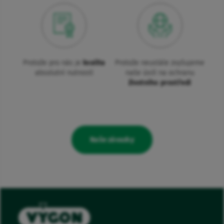
Protože pro nás je
kvalita
Protože neustále zvyšujeme
absolutní nutností
naše úsilí na ochranu
životního prostředí
Naše závazky