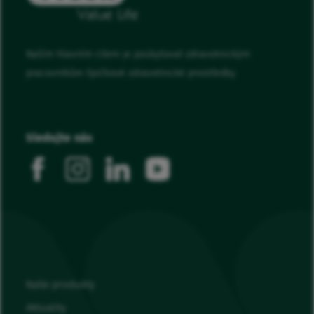
Naším hlavním cílem je poskytovat zdravotnickým
pracovníkům špičkové zdravotnické prostředky.
Sledujte nás
facebook
instagram
linkedin
youtube
Naše produkty
Aktuality