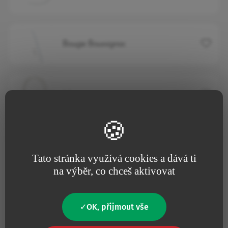
Přidat 
Bougie Boussignac
Přidat 
Meconium aspirator
Přidat 
Mucus extractor
Tato stránka využívá cookies a dává ti
na výběr, co chceš aktivovat
Přidat 
Mucus extractor with screw cap
OK, přijmout vše