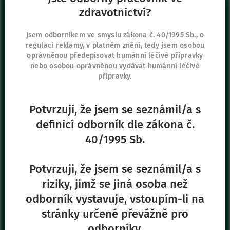
Přihlásit se
zdravotnictví?
Sídlo společnosti
Jsem odborníkem ve smyslu zákona č. 40/1995 Sb., o
regulaci reklamy, v platném znění, tedy jsem osobou
Vygon Czech Republic s.r.o.
oprávněnou předepisovat humánní léčivé přípravky
K Červenému dvoru 3269/25a
nebo osobou oprávněnou vydávat humánní léčivé
130 00 Praha 3
přípravky.
+420 267 315 699
+420 271 730 482
Potvrzuji, že jsem se seznámil/a s
definicí odborník dle zákona č.
40/1995 Sb.
Naše další stránky
Safe Enteral
Potvrzuji, že jsem se seznámil/a s
Neonates
riziky, jimž se jiná osoba než
VascuFirst
odborník vystavuje, vstoupím-li na
Campus Vygon
stránky určené převážně pro
odborníky.