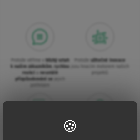
Protože věříme v
blízký vztah
Protože
užitečné inovace
k našim zákazníkům
,
rychlou
jsou hnacím motorem našich
reakci
a
neustálé
projektů
přizpůsobování se
jejich
potřebám
Protože pro nás je
kvalita
Protože neustále zvyšujeme
absolutní nutností
naše úsilí na ochranu