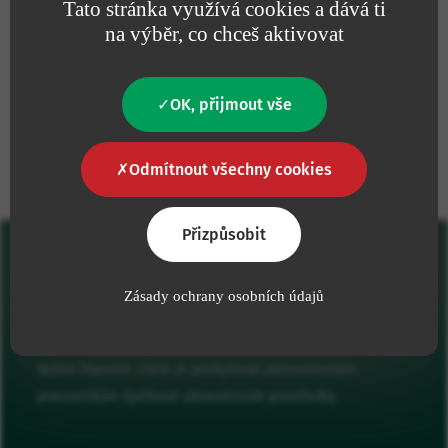
Tato stránka využívá cookies a dává ti
životního prostředí
na výběr, co chceš aktivovat
OK, přijmout vše
Naše závazky
Odmítnout všechny cookies
Přizpůsobit
Zásady ochrany osobních údajů
Naším hlavním cílem je poskytovat zdravotnickým
pracovníkům špičkové zdravotnické prostředky.