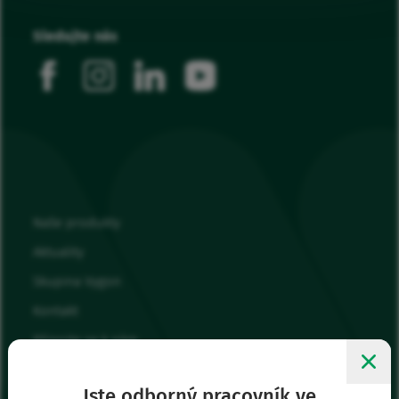
Sledujte nás
facebook
instagram
linkedin
youtube
Naše produkty
Aktuality
Skupina Vygon
Kontakt
Připojte se k nám
Moje oblíbené
Jste odborný pracovník ve