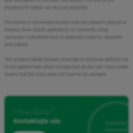
presence of rubber can thus be excluded.
This device is connected directly onto the patient’s pleural or
thoracic drain (adult, paediatric), or indirectly, using
connector code 800.01 and an extension tube for neonates
and infants.
This product allows thoracic drainage to continue without risk
to the patient even when transported, as the non-return valve
means that the drain does not have to be clamped.
Máte dotaz?
Kontaktujte nás