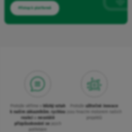
Přístup k platformě
Protože věříme v
blízký vztah
Protože
užitečné inovace
k našim zákazníkům
,
rychlou
jsou hnacím motorem našich
reakci
a
neustálé
projektů
přizpůsobování se
jejich
potřebám