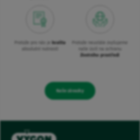
Protože pro nás je
kvalita
Protože neustále zvyšujeme
absolutní nutností
naše úsilí na ochranu
životního prostředí
Naše závazky