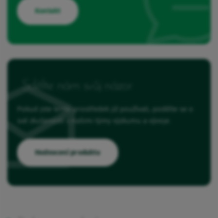
Kontakt
Sdělte nám svůj názor
Pokud jste tento prostředek již používali, podělte se o
své zkušenosti s našimi týmy výzkumu a vývoje.
Hodnocení produktu