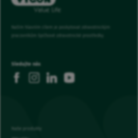
Naším hlavním cílem je poskytovat zdravotnickým
pracovníkům špičkové zdravotnické prostředky.
Sledujte nás
facebook
instagram
linkedin
youtube
Naše produkty