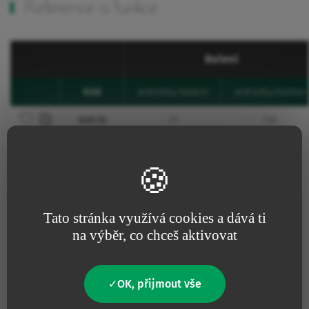
Reference a funkce
Balení
Kód
Jednotky/balení
Jednotky/karton
Favourites
Přidat do oblíbených
669.10
25
150
Další informace
Tato stránka využívá cookies a dává ti
na výběr, co chceš aktivovat
Ano
Obsahuje latex
OK, přijmout vše
Ne
Obsahuje živočišný produkt