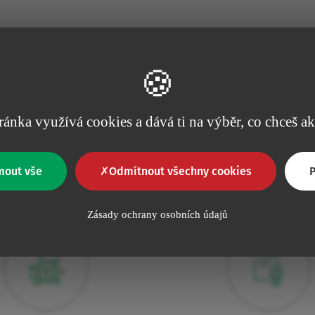
ránka využívá cookies a dává ti na výběr, co chceš a
mout vše
Odmítnout všechny cookies
P
Zásady ochrany osobních údajů