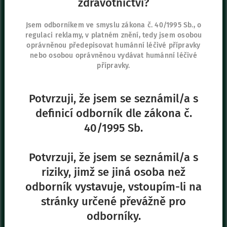
zdravotnictví?
Sídlo společnosti
Jsem odborníkem ve smyslu zákona č. 40/1995 Sb., o
regulaci reklamy, v platném znění, tedy jsem osobou
Vygon Czech Republic s.r.o.
oprávněnou předepisovat humánní léčivé přípravky
K Červenému dvoru 3269/25a
nebo osobou oprávněnou vydávat humánní léčivé
130 00 Praha 3
přípravky.
+420 267 315 699
+420 271 730 482
Potvrzuji, že jsem se seznámil/a s
definicí odborník dle zákona č.
40/1995 Sb.
Naše další stránky
Safe Enteral
Potvrzuji, že jsem se seznámil/a s
Neonates
riziky, jimž se jiná osoba než
VascuFirst
odborník vystavuje, vstoupím-li na
Campus Vygon
stránky určené převážně pro
odborníky.