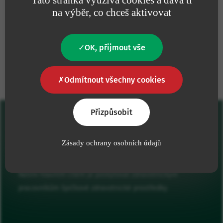
na výběr, co chceš aktivovat
OK, přijmout vše
Naše závazky
Odmítnout všechny cookies
Přizpůsobit
Zásady ochrany osobních údajů
Naším hlavním cílem je poskytovat zdravotnickým
pracovníkům špičkové zdravotnické prostředky.