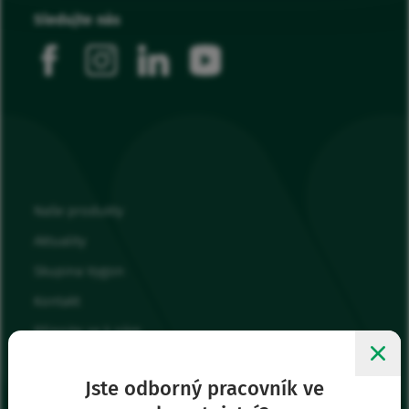
Sledujte nás
facebook
instagram
linkedin
youtube
Naše produkty
Aktuality
Skupina Vygon
Kontakt
Připojte se k nám
Moje oblíbené
Jste odborný pracovník ve
Přihlásit se