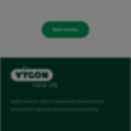
Naše závazky
Naším hlavním cílem je poskytovat zdravotnickým
pracovníkům špičkové zdravotnické prostředky.