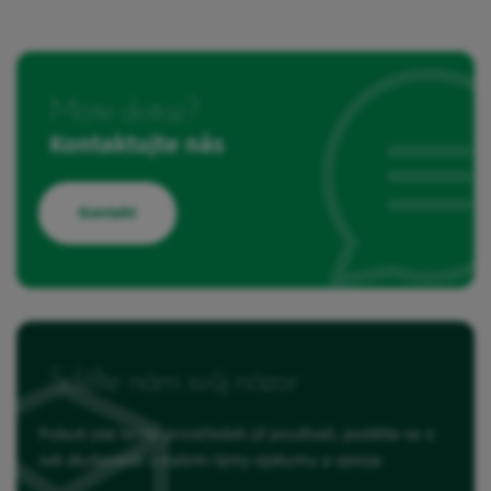
Máte dotaz?
Kontaktujte nás
Kontakt
Sdělte nám svůj názor
Pokud jste tento prostředek již používali, podělte se o
své zkušenosti s našimi týmy výzkumu a vývoje.