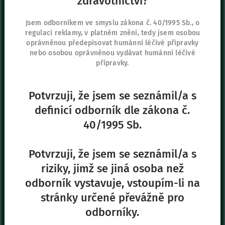
zdravotnictví?
Sídlo společnosti
Jsem odborníkem ve smyslu zákona č. 40/1995 Sb., o
regulaci reklamy, v platném znění, tedy jsem osobou
Vygon Czech Republic s.r.o.
oprávněnou předepisovat humánní léčivé přípravky
K Červenému dvoru 3269/25a
nebo osobou oprávněnou vydávat humánní léčivé
130 00 Praha 3
přípravky.
+420 267 315 699
+420 271 730 482
Potvrzuji, že jsem se seznámil/a s
definicí odborník dle zákona č.
40/1995 Sb.
Naše další stránky
Safe Enteral
Potvrzuji, že jsem se seznámil/a s
Neonates
riziky, jimž se jiná osoba než
VascuFirst
odborník vystavuje, vstoupím-li na
Campus Vygon
stránky určené převážně pro
odborníky.