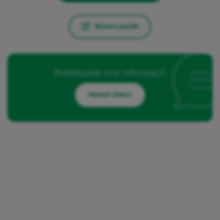
Návod k použití
Potřebujete více informací?
Odeslat žádost