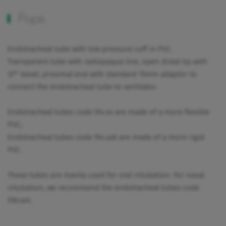
Popis
Endotracheal tube with low pressure cuff in PVC.
Transparent tube with radiopaque line, open distal tip with
37° bevel, proximal end with standard 15mm adaptor to
connect the endotracheal tube to ventilator.
Endotracheal tubes code 514.xx are made of a more flexible
PVC;
Endotracheal tubes code 514.xxK are made of a more rigid
PVC.
These tubes are mainly used for oral intubation. For nasal
intubation, we recommend the endotracheal tubes code
518.xxA.