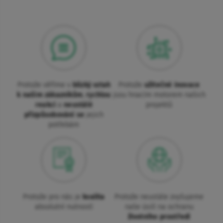
Protože věříme v
blízký vztah
Protože
užitečné inovace
k našim zákazníkům
,
rychlou
jsou hnacím motorem našich
reakci
a
neustálé
projektů
přizpůsobování se
jejich
potřebám
Protože pro nás je
kvalita
Protože neustále zvyšujeme
absolutní nutností
naše úsilí na ochranu
životního prostředí