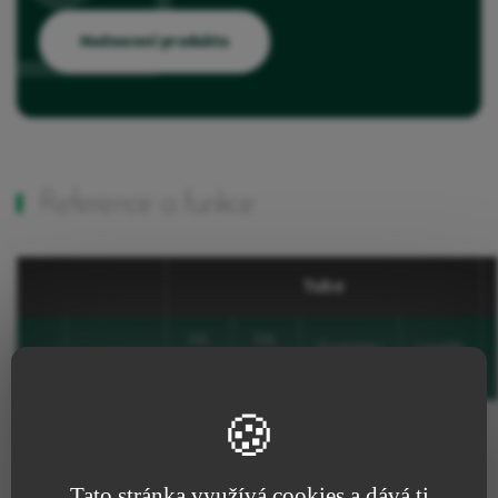
Hodnocení produktu
Reference a funkce
Tube
Int.
Ext.
Diameter
Length
Kód
Ø
Ø
Favourites
Fr
mm
mm
mm
Přidat do oblíbených
514.55K
5.5
8.0
24
300
Přidat do oblíbených
514.80
8.0
11.0
33
325
Tato stránka využívá cookies a dává ti