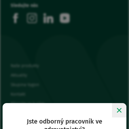
Sledujte nás
facebook
instagram
linkedin
youtube
Naše produkty
Aktuality
Skupina Vygon
Kontakt
Připojte se k nám
Moje oblíbené
Jste odborný pracovník ve
Přihlásit se