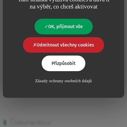
na výběr, co chceš aktivovat
Další informace
OK, přijmout vše
Odmítnout všechny cookies
Ne
Obsahuje latex
Přizpůsobit
Ne
Obsahuje živočišný produkt
Zásady ochrany osobních údajů
Ne
Bez pyrogenu
Dokumentace