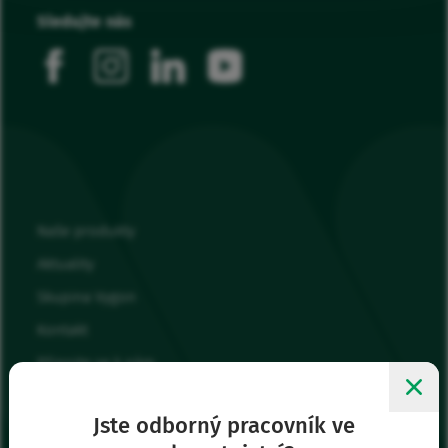
Sledujte nás
facebook
instagram
linkedin
youtube
Naše produkty
Aktuality
Skupina Vygon
Kontakt
Připojte se k nám
Moje oblíbené
Jste odborný pracovník ve
Přihlásit se