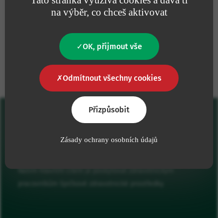
na výběr, co chceš aktivovat
OK, přijmout vše
Naše závazky
Odmítnout všechny cookies
Přizpůsobit
Zásady ochrany osobních údajů
Naším hlavním cílem je poskytovat zdravotnickým
pracovníkům špičkové zdravotnické prostředky.