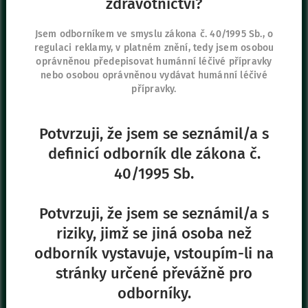
zdravotnictví?
Sídlo společnosti
Jsem odborníkem ve smyslu zákona č. 40/1995 Sb., o
regulaci reklamy, v platném znění, tedy jsem osobou
Vygon Czech Republic s.r.o.
oprávněnou předepisovat humánní léčivé přípravky
K Červenému dvoru 3269/25a
nebo osobou oprávněnou vydávat humánní léčivé
130 00 Praha 3
přípravky.
+420 267 315 699
+420 271 730 482
Potvrzuji, že jsem se seznámil/a s
definicí odborník dle zákona č.
40/1995 Sb.
Naše další stránky
Safe Enteral
Potvrzuji, že jsem se seznámil/a s
Neonates
riziky, jimž se jiná osoba než
VascuFirst
odborník vystavuje, vstoupím-li na
Campus Vygon
stránky určené převážně pro
odborníky.