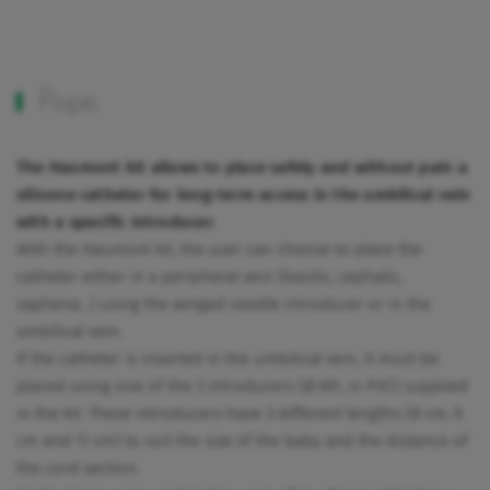
Popis
The Haumont kit allows to place safely and without pain a
silicone catheter for long-term access in the umbilical vein
with a specific introducer.
With the Haumont kit, the user can choose to place the
catheter either in a peripheral vein (basilic, cephalic,
saphena...) using the winged needle introducer or in the
umbilical vein.
If the catheter is inserted in the umbilical vein, it must be
placed using one of the 3 introducers (Ø 6Fr, in PVC) supplied
in the kit. These introducers have 3 different lengths (8 cm, 9
cm and 11 cm) to suit the size of the baby and the distance of
the cord section.