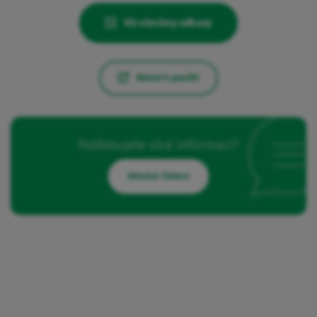
Viz všechny odkazy
Návod k použití
Potřebujete více informací?
Odeslat žádost