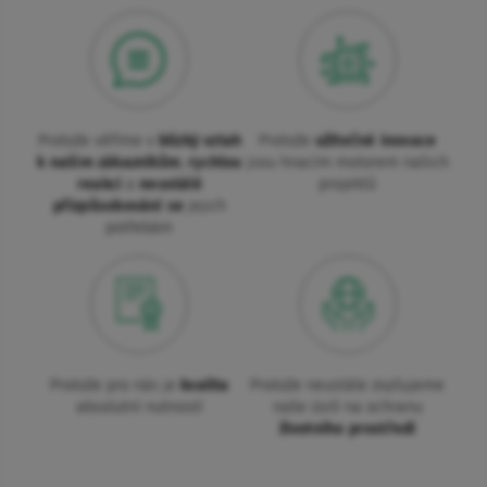
Protože věříme v
blízký vztah
Protože
užitečné inovace
k našim zákazníkům
,
rychlou
jsou hnacím motorem našich
reakci
a
neustálé
projektů
přizpůsobování se
jejich
potřebám
Protože pro nás je
kvalita
Protože neustále zvyšujeme
absolutní nutností
naše úsilí na ochranu
životního prostředí