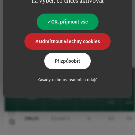
na výběr, co chceš aktivovat
Hodnocení produktu
OK, přijmout vše
Odmítnout všechny cookies
Reference a funkce
Přizpůsobit
Introducer
Zásady ochrany osobních údajů
Int.
Ext.
Kód
Length cm
Ext. Ø Fr
Ø
Ø
Favourites
mm
mm
Přidat do oblíbených
2184.01
8.9 and 11
6
0.3
0.6