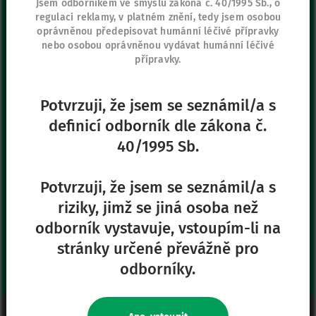
Jsem odborníkem ve smyslu zákona č. 40/1995 Sb., o
regulaci reklamy, v platném znění, tedy jsem osobou
Vygon Czech Republic s.r.o.
oprávněnou předepisovat humánní léčivé přípravky
K Červenému dvoru 3269/25a
nebo osobou oprávněnou vydávat humánní léčivé
130 00 Praha 3
přípravky.
+420 267 315 699
+420 271 730 482
Potvrzuji, že jsem se seznámil/a s
definicí odborník dle zákona č.
40/1995 Sb.
Naše další stránky
Safe Enteral
Potvrzuji, že jsem se seznámil/a s
Neonates
riziky, jimž se jiná osoba než
VascuFirst
odborník vystavuje, vstoupím-li na
Campus Vygon
stránky určené převážně pro
odborníky.
Právní informace