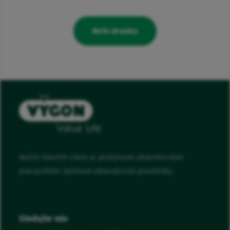
Naše závazky
Naším hlavním cílem je poskytovat zdravotnickým
pracovníkům špičkové zdravotnické prostředky.
Sledujte nás