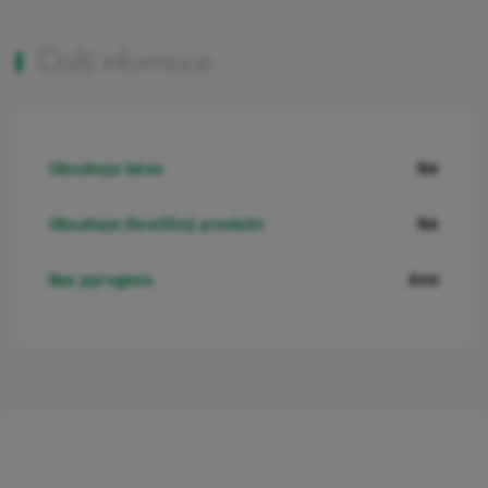
Další informace
Ne
Obsahuje latex
Ne
Obsahuje živočišný produkt
Ano
Bez pyrogenu