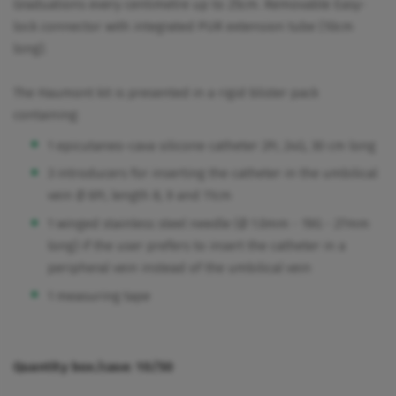
Graduations every centimetre up to 25cm. Removable Easy-
lock connector with integrated PUR extension tube (10cm
long).
The Haumont kit is presented in a rigid blister pack
containing:
1 epicutaneo-cava silicone catheter 2Fr, 24G, 30 cm long
3 introducers for inserting the catheter in the umbilical
vein Ø 6Fr, length 8, 9 and 11cm
1 winged stainless steel needle (Ø 1.0mm - 19G - 27mm
long) if the user prefers to insert the catheter in a
peripheral vein instead of the umbilical vein
1 measuring tape
Quantity box/case: 10/50