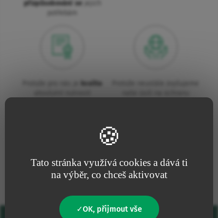
přizpůsobování se
jejich
potřebám
Protože pro nás je
kvalita
Protože neustále zvyšujeme
absolutní nutností
naše úsilí na ochranu
životního prostředí
Naše závazky
Tato stránka využívá cookies a dává ti
na výběr, co chceš aktivovat
OK, přijmout vše