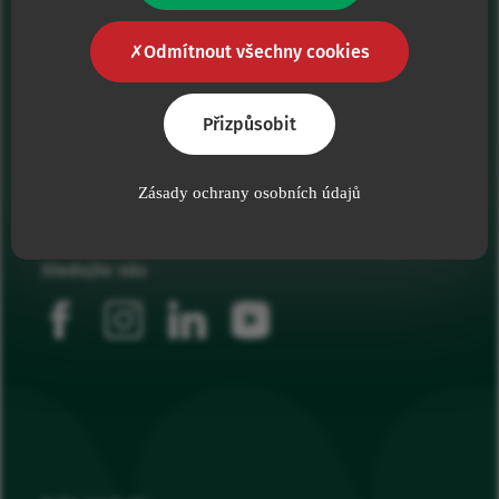
Odmítnout všechny cookies
Přizpůsobit
Naším hlavním cílem je poskytovat zdravotnickým
pracovníkům špičkové zdravotnické prostředky.
Zásady ochrany osobních údajů
Sledujte nás
facebook
instagram
linkedin
youtube