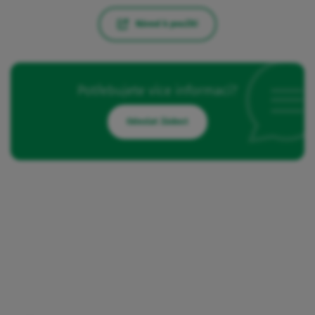
Návod k použití
Potřebujete více informací?
Odeslat žádost