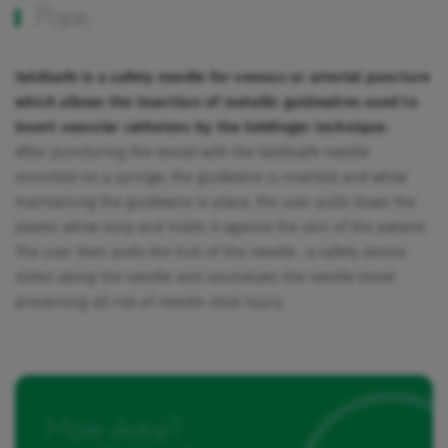
Popis
Seldisafe is a safety needle for venous or arterial puncture
which allows the insertion of metallic guidewires used to
insert vascular catheters by the Seldinger technique.
After puncturing the vessel with the Seldisafe needle
mounted on a syringe, the guidewire is inserted and while
maintaining the guidewire in place, the user pulls down the
plastic white loop and holds it against the skin of the patient.
The user then pulls the hub of the needle ; a safety device
slides along the needle and neutralizes the needle bevel
preventing all risk of needle-stick injury.
Máte dotaz?