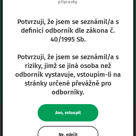
130 00 Praha 3
přípravky.
+420 267 315 699
+420 271 730 482
Potvrzuji, že jsem se seznámil/a s
definicí odborník dle zákona č.
40/1995 Sb.
Naše další stránky
Safe Enteral
Potvrzuji, že jsem se seznámil/a s
Neonates
riziky, jimž se jiná osoba než
VascuFirst
odborník vystavuje, vstoupím-li na
Campus Vygon
stránky určené převážně pro
odborníky.
Právní informace
Ano, vstoupit
Mapa stránek
Zásady ochrany osobních údajů
Ne, odejít