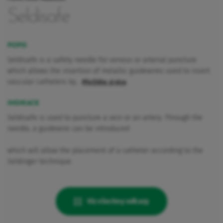
Seldisafe
POPIS
Seldisafe is a safety needle for venous or arterial puncture
which allows the insertion of metallic guidewires used to insert
vascular catheters by…
Přečtěte si více
INDIKACE
Seldisafe is used to puncture a vein or an artery. Through the
needle, a guidewire can be introduced
which will allow the placement of a catheter according to the
Seldinger technique.
Viz všechny odkazy