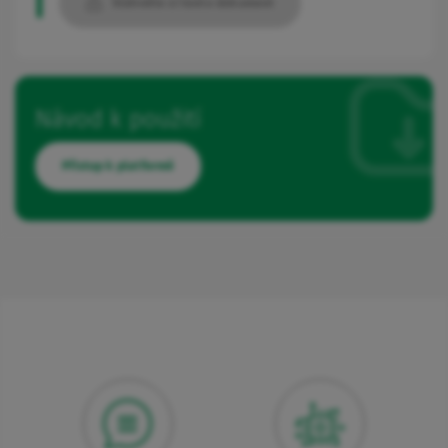
Stáhněte si tento dokument
Návod k použití
Přístup k platformě