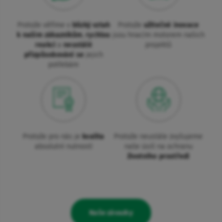
Protože věříme v
blízký vztah
Protože
užitečné inovace
k našim zákazníkům
,
rychlou
jsou hnacím motorem našich
reakci
a
neustálé
projektů
přizpůsobování se
jejich
potřebám
Protože pro nás je
kvalita
Protože neustále zvyšujeme
absolutní nutností
naše úsilí na ochranu
životního prostředí
Naše závazky