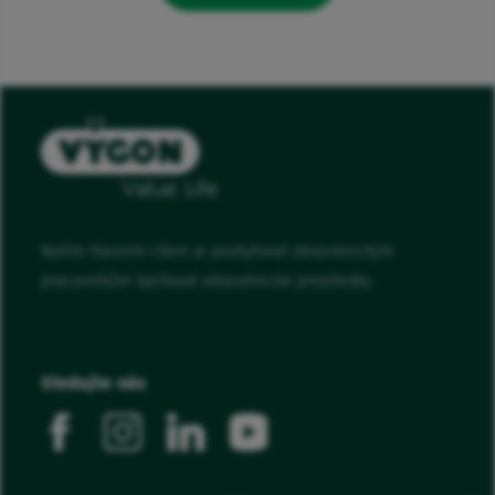
Naším hlavním cílem je poskytovat zdravotnickým
pracovníkům špičkové zdravotnické prostředky.
Sledujte nás
facebook
instagram
linkedin
youtube