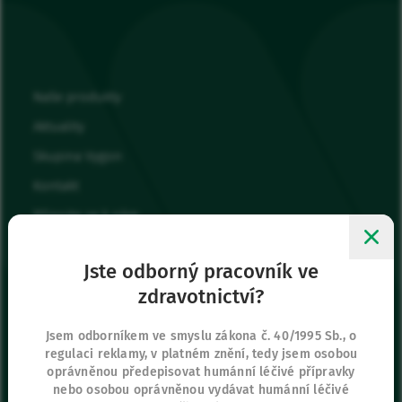
Naše produkty
Aktuality
Skupina Vygon
Kontakt
Připojte se k nám
Moje oblíbené
Jste odborný pracovník ve
Přihlásit se
zdravotnictví?
Sídlo společnosti
Jsem odborníkem ve smyslu zákona č. 40/1995 Sb., o
regulaci reklamy, v platném znění, tedy jsem osobou
Vygon Czech Republic s.r.o.
oprávněnou předepisovat humánní léčivé přípravky
K Červenému dvoru 3269/25a
nebo osobou oprávněnou vydávat humánní léčivé