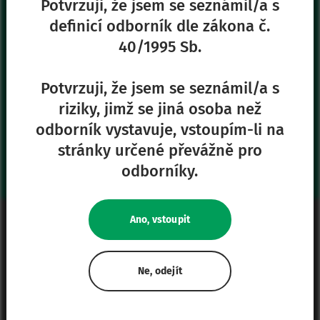
Potvrzuji, že jsem se seznámil/a s
definicí odborník dle zákona č.
40/1995 Sb.
Naše další stránky
Safe Enteral
Potvrzuji, že jsem se seznámil/a s
Neonates
riziky, jimž se jiná osoba než
VascuFirst
odborník vystavuje, vstoupím-li na
Campus Vygon
stránky určené převážně pro
odborníky.
Právní informace
Ano, vstoupit
Mapa stránek
Zásady ochrany osobních údajů
Ne, odejít
Zásady používání souborů cookie