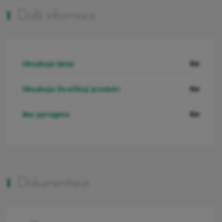
Další informace
Ne
Obsahuje latex
Ne
Obsahuje živočišný produkt
Ne
Bez pyrogenu
Dokumentace