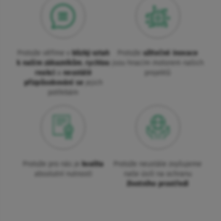
Protože věříme v
blízký vztah
Protože
užitečné inovace
k našim zákazníkům
,
rychlou
jsou hnacím motorem našich
reakci
a
neustálé
projektů
přizpůsobování se
jejich
potřebám
Protože pro nás je
kvalita
Protože neustále zvyšujeme
absolutní nutností
naše úsilí na ochranu
životního prostředí