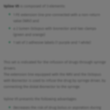
Vyline V5
is composed of 3 elements:
1 PE extension line pre-connected with a non-return
valve (NRV) and
a 2 lumen Octopus with bionector and two clamps
(green and orange)
1 set of 2 adhesive labels (1 purple and 1 white)
This set is indicated for the infusion of drugs through syringe
drivers.
The extension line equipped with the NRV and the Octopus
with Bionector is used to infuse the drug by syringe driver, by
connecting the distal Bionector to the syringe.
Vyline V5 presents the following advantages:
Decreases the risk of drug bolus or aspiration during