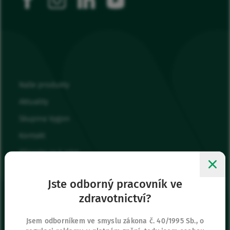
Naše produkty
Aktuality
Skupina Vygon
Kontakt
Připojte se k nám
Moje oblíbené
Jste odborný pracovník ve
Přihlásit se
zdravotnictví?
Sídlo společnosti
Jsem odborníkem ve smyslu zákona č. 40/1995 Sb., o