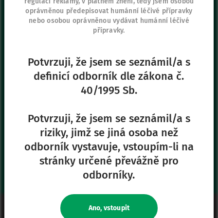
regulaci reklamy, v platném znění, tedy jsem osobou
Vygon Czech Republic s.r.o.
oprávněnou předepisovat humánní léčivé přípravky
K Červenému dvoru 3269/25a
nebo osobou oprávněnou vydávat humánní léčivé
130 00 Praha 3
přípravky.
+420 267 315 699
+420 271 730 482
Potvrzuji, že jsem se seznámil/a s
definicí odborník dle zákona č.
40/1995 Sb.
Naše další stránky
Safe Enteral
Potvrzuji, že jsem se seznámil/a s
Neonates
riziky, jimž se jiná osoba než
VascuFirst
odborník vystavuje, vstoupím-li na
Campus Vygon
stránky určené převážně pro
odborníky.
Právní informace
Ano, vstoupit