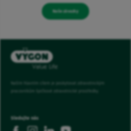
Naše závazky
Naším hlavním cílem je poskytovat zdravotnickým
pracovníkům špičkové zdravotnické prostředky.
Sledujte nás
facebook
instagram
linkedin
youtube