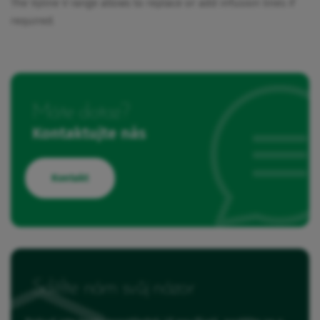
The Vyline V range allows to replace or add infusion lines if
required.
Máte dotaz?
Kontaktujte nás
Kontakt
Sdělte nám svůj názor