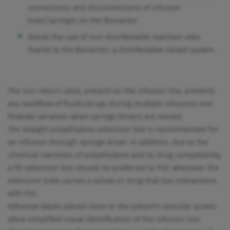
connections and disconnections of infusion
lines/syringes on the Bionector.
Avoids the use of non disinfectable injection sites
thanks to the Bionector, a disinfectable closed system.
The non-return valve, present on the infusion line, prevents
any backflow of fluids/drugs during multiple infusions and
flowrate variation when syringe drivers are moved.
The straight polyethylene extension line is recommended for
an infusion through syringe driver. In addition, due to the
chemical inertness of polyethylene and its drug compatibility,
a PE extension line should be preferred to PVC whenever the
extension tube carries a solute or drug that has interactions
with PVC.
Adhesive labels placed close to the patient's vascular access
allow simplified visual identification of the infusion line.