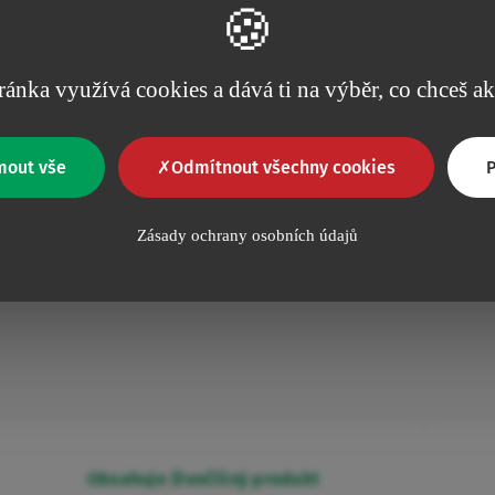
Ba
ránka využívá cookies a dává ti na výběr, co chceš a
Jednotky/balení
12
mout vše
Odmítnout všechny cookies
P
12
Zásady ochrany osobních údajů
Obsahuje živočišný produkt