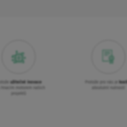
otože
užitečné inovace
Protože pro nás je
kval
u hnacím motorem našich
absolutní nutností
projektů