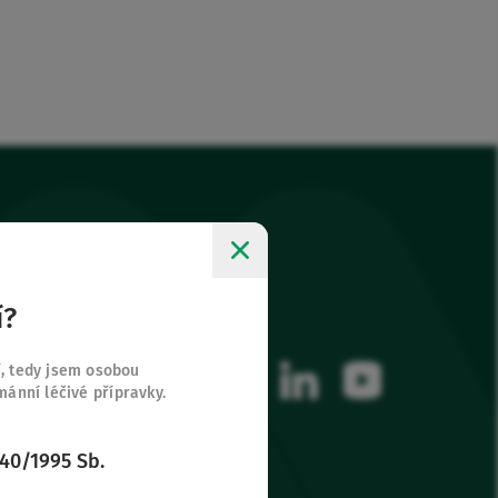
í?
Sledujte nás
ky
facebook
instagram
linkedin
youtube
í, tedy jsem osobou
nní léčivé přípravky.
 40/1995 Sb.