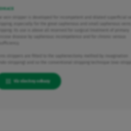
DIKACE
e vein stripper is developed for incompetent and dilated superficial v
ripping, especially for the great saphenous and small saphenous vein
ripping. Its use is above all reserved for surgical treatment of primary
ricose disease by saphenous incompetence and for chronic venous
sufficiency.
ins strippers are fitted to the saphenectomy method by invagination
ndo-stripping) and so the conventional stripping technique (exo-stripp
Viz všechny odkazy