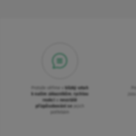
Protože věříme v
blízký vztah
Pr
k našim zákazníkům
,
rychlou
jso
reakci
a
neustálé
přizpůsobování se
jejich
potřebám