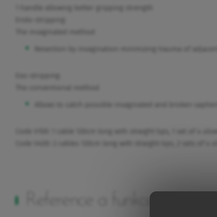
1 handle allowing better gripping strength
Endo-stripping:
The invaginated method
Resection by invagination minimizing trauma of adjacen
Exo-stripping:
The conventional method
Allows to catch possible invaginated and broken saphena
Code V100: 1 cable 120cm long with straight tips, 1 set of 4 olive
Code V400: 2 cables 120cm long with straight tips, 2 sets of 4 ol
Reference a funkce