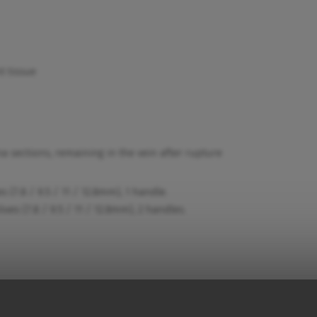
t tissue
 sections, remaining in the vein after rupture
s (7.8 / 9.5 / 11 / 12.8mm), 1 handle.
ives (7.8 / 9.5 / 11 / 12.8mm), 2 handles.