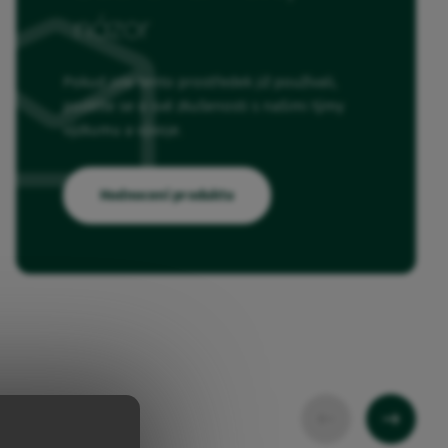
názor
Pokud jste tento prostředek již používali,
podělte se o své zkušenosti s našimi týmy
výzkumu a vývoje.
Hodnocení produktu