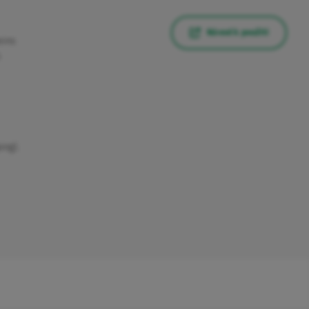
Návod k použití
eins
s
ing).