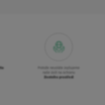
ita
Protože neustále zvyšujeme
naše úsilí na ochranu
životního prostředí