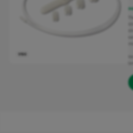
IN
Urinary
Th
st
st
Avanos
va
in
V100
Ve
(e