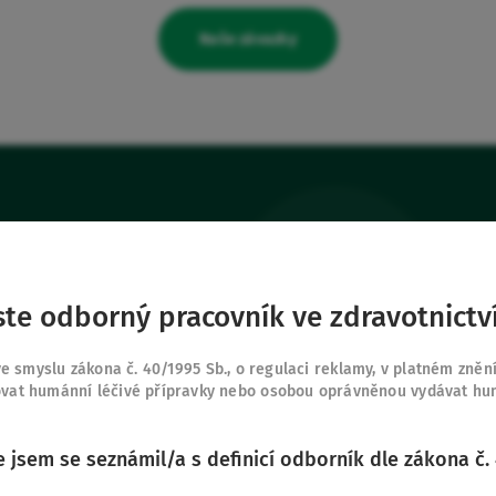
Naše závazky
ste odborný pracovník ve zdravotnictv
odukty
Naše další strán
Připojte se k nám
 smyslu zákona č. 40/1995 Sb., o regulaci reklamy, v platném zněn
Safe Enteral
y
Moje oblíbené
vat humánní léčivé přípravky nebo osobou oprávněnou vydávat humá
Neonates
 Vygon
Přihlásit se
VascuFirst
že jsem se seznámil/a s definicí odborník dle zákona č.
Campus Vygon