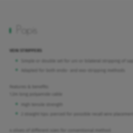
Popis
VEIN STRIPPERS
Simple or double set for uni or bilateral stripping of s
Adapted for both endo- and exo-stripping methods
Features & benefits:
1.2m long polyamide cable
High tensile strength
2 straight tips: pierced for possible recall wire placeme
4 olives of different sizes for conventional method