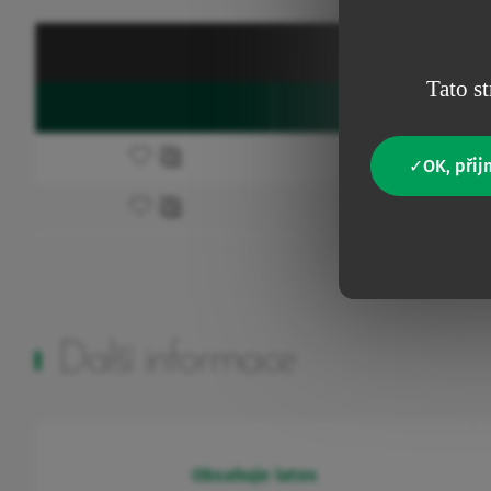
Tato st
Kód
Favourites
Přidat do oblíbených
V100
OK, přij
Přidat do oblíbených
V400
Další informace
Obsahuje latex