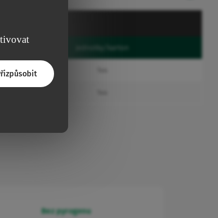
lení
ktivovat
Jednotky/karton
144
řizpůsobit
144
Bez pyrogenu