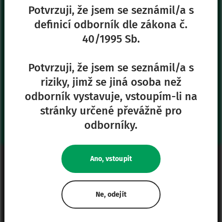
+420 271 730 482
Potvrzuji, že jsem se seznámil/a s
definicí odborník dle zákona č.
40/1995 Sb.
Naše další stránky
Safe Enteral
Potvrzuji, že jsem se seznámil/a s
Neonates
riziky, jimž se jiná osoba než
VascuFirst
odborník vystavuje, vstoupím-li na
Campus Vygon
stránky určené převážně pro
odborníky.
Právní informace
Ano, vstoupit
Mapa stránek
Zásady ochrany osobních údajů
Ne, odejít
Zásady používání souborů cookie