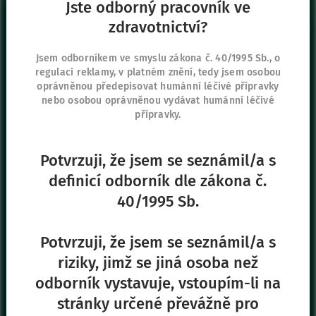
Jste odborný pracovník ve
Přihlásit se
zdravotnictví?
Sídlo společnosti
Jsem odborníkem ve smyslu zákona č. 40/1995 Sb., o
regulaci reklamy, v platném znění, tedy jsem osobou
Vygon Czech Republic s.r.o.
oprávněnou předepisovat humánní léčivé přípravky
K Červenému dvoru 3269/25a
nebo osobou oprávněnou vydávat humánní léčivé
130 00 Praha 3
přípravky.
+420 267 315 699
+420 271 730 482
Potvrzuji, že jsem se seznámil/a s
definicí odborník dle zákona č.
40/1995 Sb.
Naše další stránky
Safe Enteral
Potvrzuji, že jsem se seznámil/a s
Neonates
riziky, jimž se jiná osoba než
VascuFirst
odborník vystavuje, vstoupím-li na
Campus Vygon
stránky určené převážně pro