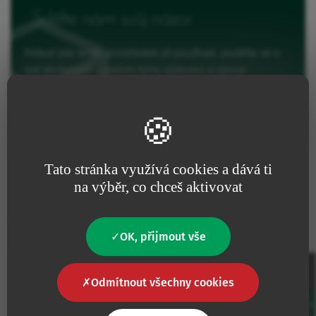
Sdělte nám svůj názor
Pokud jste tento prostředek již používali, podělte se o
své zkušenosti s našimi týmy výzkumu a vývoje.
Hodnocení produktu
Tato stránka využívá cookies a dává ti
na výběr, co chceš aktivovat
Reference a funkce
OK, přijmout vše
Balení
Odmítnout všechny cookies
Kód
Jednotky/balení
Jednotky/karton
Favourites