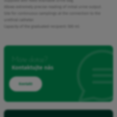
Supplied with fixed drainable urine bag.
Allows extremely precise reading of initial urine output.
Site for continuous samplings at the connection to the
urethral catheter.
Capacity of the graduated recipient: 500 ml.
Máte dotaz?
Kontaktujte nás
Kontakt