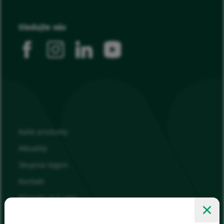
Sledujte nás
facebook
instagram
linkedin
youtube
Naše produkty
Aktuality
Skupina Vygon
Kontakt
Připojte se k nám
Moje oblíbené