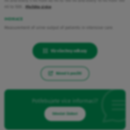
ml and every 5 ml from 40 ml to 100 ml and every 10 ml from 100
ml to 500…
Přečtěte si více
INDIKACE
Measurement of urine output of patients in intensive care.
Viz všechny odkazy
Návod k použití
Potřebujete více informací?
Odeslat žádost