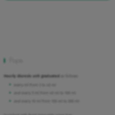
Popis
Hourly diuresis unit graduated
as follows:
every ml from 3 to 40 ml
and every 5 ml from 40 ml to 100 ml
and every 10 ml from 100 ml to 500 ml