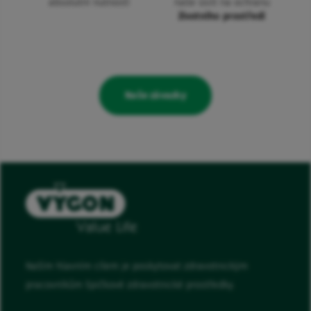
absolutní nutností
naše úsilí na ochranu
životního prostředí
Naše závazky
Naším hlavním cílem je poskytovat zdravotnickým
pracovníkům špičkové zdravotnické prostředky.