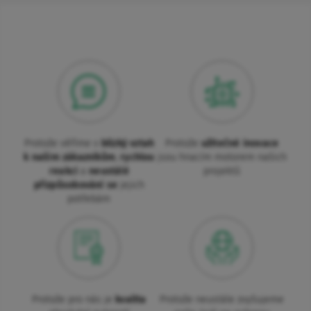
Protože věříme v
blízký vztah
Protože
užitečné inovace
k našim zákazníkům
,
rychlou
jsou hnacím motorem našich
reakci
a
neustálé
projektů
přizpůsobování se
jejich
potřebám
Protože pro nás je
kvalita
Protože neustále zvyšujeme