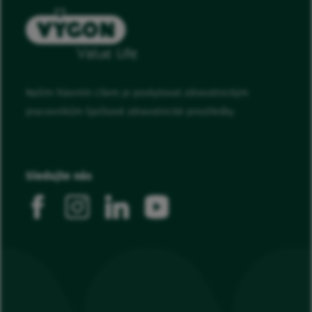
Naším hlavním cílem je poskytovat zdravotnickým
pracovníkům špičkové zdravotnické prostředky.
Sledujte nás
facebook
instagram
linkedin
youtube