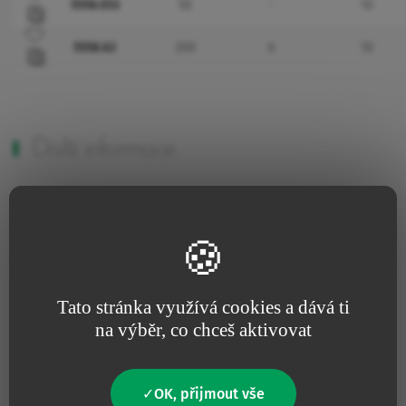
5558.053
50
-
10
Přidat do oblíbených
5558.62
200
6
10
Další informace
Ne
Obsahuje latex
Ne
Obsahuje živočišný produkt
Tato stránka využívá cookies a dává ti
na výběr, co chceš aktivovat
Ne
Bez pyrogenu
OK, přijmout vše