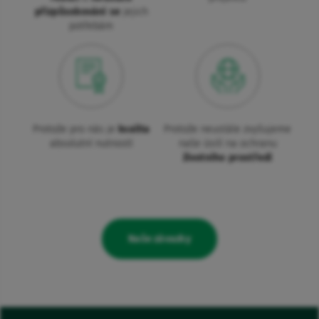
přizpůsobování se
jejich
potřebám
Protože pro nás je
kvalita
Protože neustále zvyšujeme
absolutní nutností
naše úsilí na ochranu
životního prostředí
Naše závazky