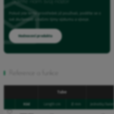
Sdělte nám svůj názor
Pokud jste tento prostředek již používali, podělte se o
své zkušenosti s našimi týmy výzkumu a vývoje.
Hodnocení produktu
Reference a funkce
Tube
Kód
Length cm
Ø mm
Jednotky/bale
Favourites
Přidat do oblíbených