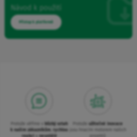
Návod k použití
Přístup k platformě
Protože věříme v
blízký vztah
Protože
užitečné inovace
k našim zákazníkům
,
rychlou
jsou hnacím motorem našich
reakci
a
neustálé
projektů