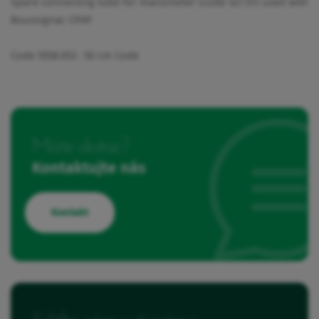
Spare connecting tube for manometer (code 527.01) used with
Boussignac CPAP.
Code 5558.053 : 50 cm Code
Máte dotaz?
Kontaktujte nás
Kontakt