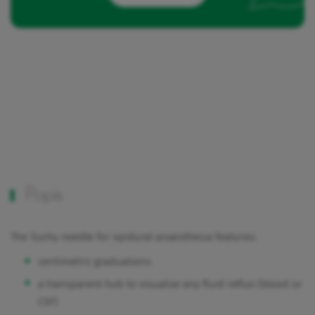
Popis
The Tuohy needle for epidural anaesthesia features:
centimetric graduations
a transparent hub to visualise any fluid reflux (blood or
CSF)