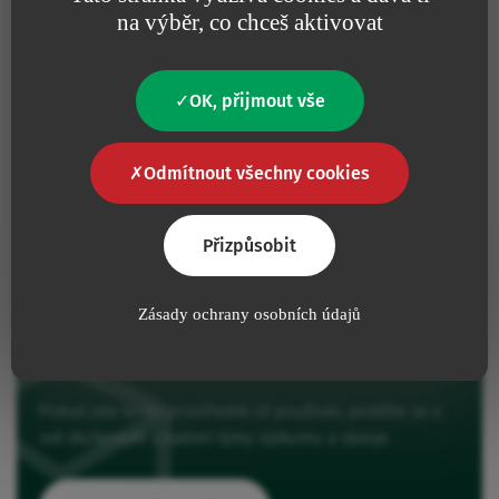
na výběr, co chceš aktivovat
Máte dotaz?
OK, přijmout vše
Kontaktujte nás
Odmítnout všechny cookies
Kontakt
Přizpůsobit
Zásady ochrany osobních údajů
Sdělte nám svůj názor
Pokud jste tento prostředek již používali, podělte se o
své zkušenosti s našimi týmy výzkumu a vývoje.