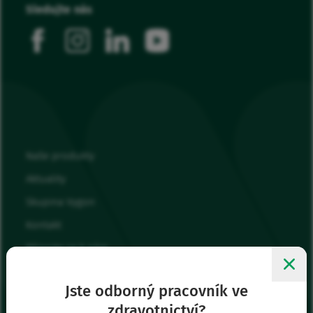
Sledujte nás
facebook
instagram
linkedin
youtube
Naše produkty
Aktuality
Skupina Vygon
Kontakt
Připojte se k nám
Moje oblíbené
Jste odborný pracovník ve
Přihlásit se
zdravotnictví?