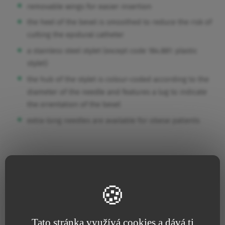
removable wings for easier insertion
the heel of the bevel is smoothed to reduce the risk of
cutting the epidural catheter
a stainless steel stylet (except code 184.881: plastic
stylet)
the hub of the stylet is colour-coded according to the
diameter of the needle and features a lug to indicate
the orientation of the bevel
extra-long needles are available for obese patients
Note: The Tuohy needle code 184.882 (18G, 8cm long) includes
an opening in the curved distal end of the needle (also called
back-eye) which is useful if the anesthetist wants to perform
a combined spinal-epidural anesthesia.
Tato stránka využívá cookies a dává ti