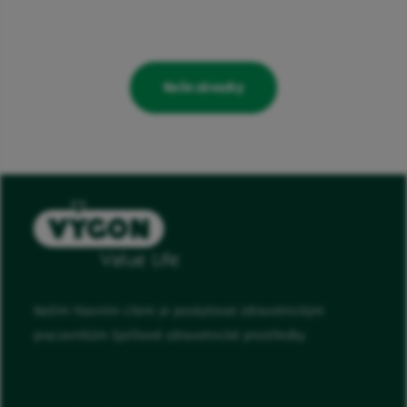
Naše závazky
Naším hlavním cílem je poskytovat zdravotnickým
pracovníkům špičkové zdravotnické prostředky.