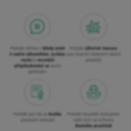
Protože věříme v
blízký vztah
Protože
užitečné inovace
k našim zákazníkům
,
rychlou
jsou hnacím motorem našich
reakci
a
neustálé
projektů
přizpůsobování se
jejich
potřebám
Protože pro nás je
kvalita
Protože neustále zvyšujeme
absolutní nutností
naše úsilí na ochranu
životního prostředí