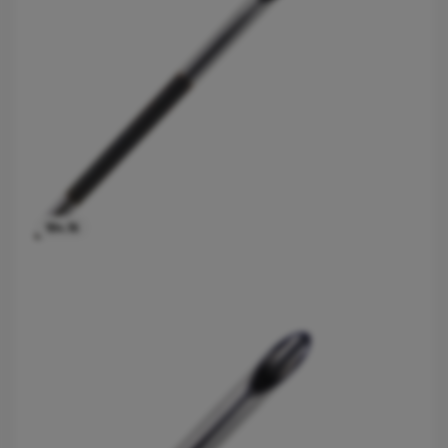
184.16