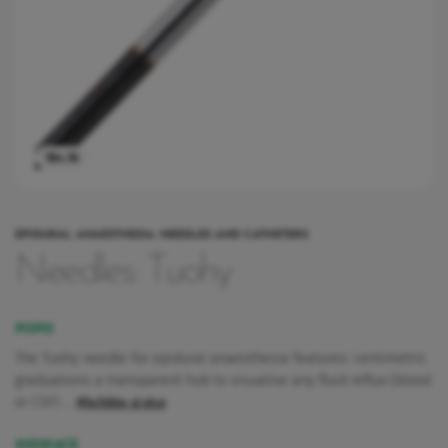
184.16
EPIDURAL ANAESTHESIA: NEEDLES AND CATHETERS
Needles: Tuohy
POPIS
The Tuohy needle for epidural anaesthesia features: centimetric
graduations a transparent hub to visualise any fluid reflux (blood
or CSF) …
Přečtěte si více
INDIKACE