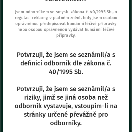
Sídlo společnosti
Jsem odborníkem ve smyslu zákona č. 40/1995 Sb., o
regulaci reklamy, v platném znění, tedy jsem osobou
Vygon Czech Republic s.r.o.
oprávněnou předepisovat humánní léčivé přípravky
K Červenému dvoru 3269/25a
nebo osobou oprávněnou vydávat humánní léčivé
130 00 Praha 3
přípravky.
+420 267 315 699
+420 271 730 482
Potvrzuji, že jsem se seznámil/a s
definicí odborník dle zákona č.
40/1995 Sb.
Naše další stránky
Safe Enteral
Potvrzuji, že jsem se seznámil/a s
Neonates
riziky, jimž se jiná osoba než
VascuFirst
odborník vystavuje, vstoupím-li na
Campus Vygon
stránky určené převážně pro
odborníky.