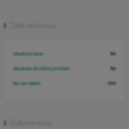
Další informace
Ne
Obsahuje latex
Ne
Obsahuje živočišný produkt
Ano
Bez pyrogenu
Dokumentace