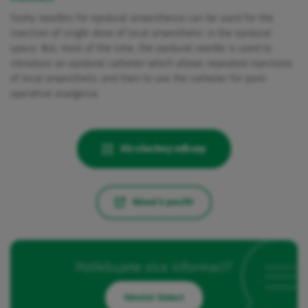
Tuohy needles for epidural anaesthesia can be used for the
injection of single dose of local anaesthetic in the epidural
space. But, most of the time, the epidural needle is used to
introduce an epidural catheter which allows repeated injections
of local anaesthetic and then to use the catheter for post-
operative analgesia.
Viz všechny odkazy
Návod k použití
Potřebujete více informací?
Odeslat žádost