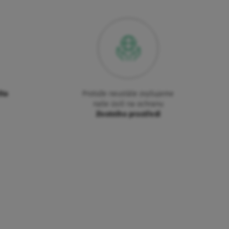
ita
Protože neustále zvyšujeme
naše úsilí na ochranu
životního prostředí