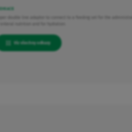
DIKACE
per double line adaptor to connect to a feeding set for the administr
 enteral nutrition and for hydration.
Viz všechny odkazy