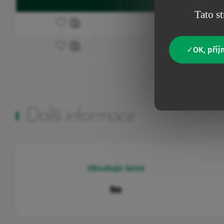
Kód
Favourites
Tato st
Přidat do oblíbených
0VEACC126
Přidat do oblíbených
0VEACC127
OK, přij
Další informace
Obsahuje latex
Ne