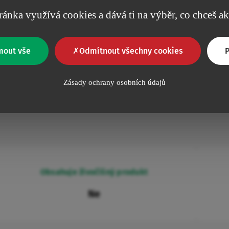
Jednotky/balení
ránka využívá cookies a dává ti na výběr, co chceš a
100
100
mout vše
Odmítnout všechny cookies
P
Zásady ochrany osobních údajů
Obsahuje živočišný produkt
Ne