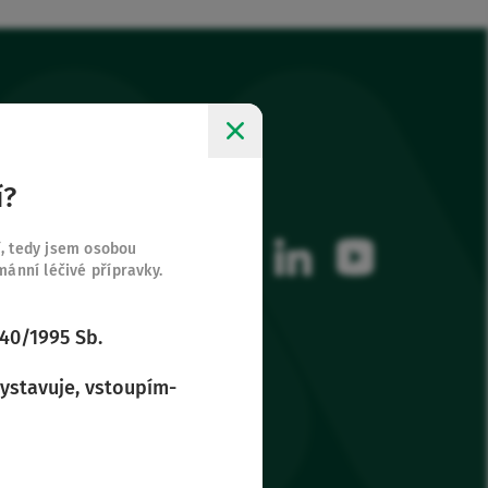
í?
Sledujte nás
ky
facebook
instagram
linkedin
youtube
í, tedy jsem osobou
nní léčivé přípravky.
 40/1995 Sb.
vystavuje, vstoupím-