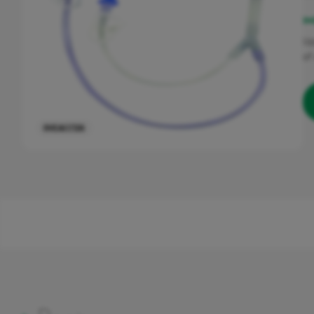
IN
Urinary
Up
of
Avanos
0VEACC126