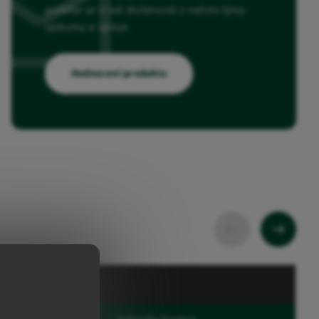
podělte se o své zkušenosti s našimi týmy
výzkumu a vývoje.
Hodnocení produktu
Balení