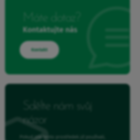
Máte dotaz?
Kontaktujte nás
Kontakt
Sdělte nám svůj
názor
Pokud jste tento prostředek již používali,