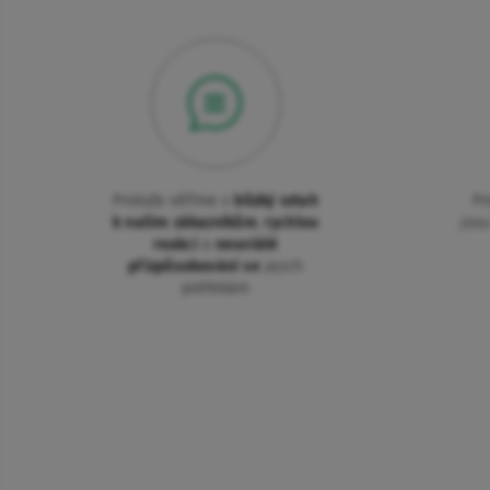
Protože věříme v
blízký vztah
Pr
k našim zákazníkům
,
rychlou
jso
reakci
a
neustálé
přizpůsobování se
jejich
potřebám