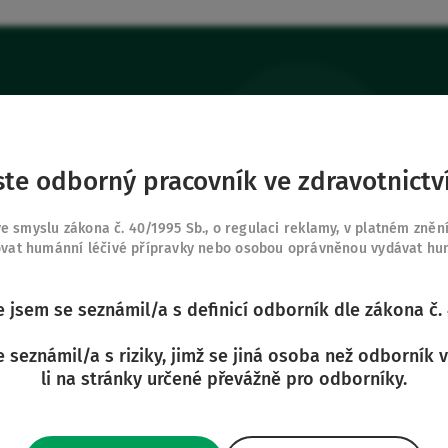
ste odborný pracovník ve zdravotnictv
odukty
Naše další strán
Připojte se k nám
 smyslu zákona č. 40/1995 Sb., o regulaci reklamy, v platném zněn
Safe Enteral
y
Moje oblíbené
vat humánní léčivé přípravky nebo osobou oprávněnou vydávat humá
Neonates
 Vygon
Přihlásit se
VascuFirst
že jsem se seznámil/a s definicí odborník dle zákona č.
Campus Vygon
se seznámil/a s riziky, jimž se jiná osoba než odborník 
li na stránky určené převážně pro odborníky.