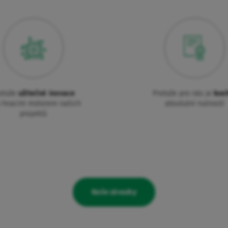
otože
užitečné inovace
Protože pro nás je
kval
u hnacím motorem našich
absolutní nutností
projektů
Naše závazky