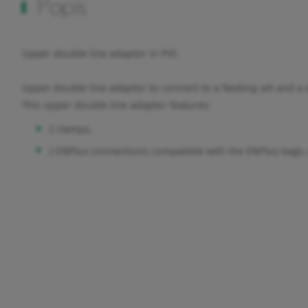
Popis
Upper double line adaptor in PVC
Upper double line adaptor to connect to a feeding set and a 
This upper double line adaptor features:
2 clamps,
2 ENPlus connections compatible with the ENPlus bags, 