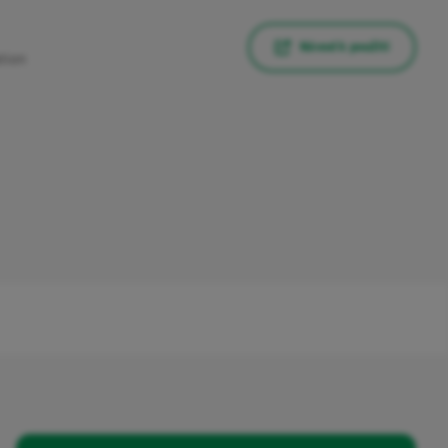
Návod k použití
ation