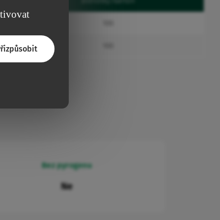
Jednotky/karton
ktivovat
100
100
řizpůsobit
Bez pyrogenu
Ne