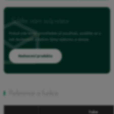
Sdělte nám svůj názor
Pokud jste tento prostředek již používali, podělte se o
své zkušenosti s našimi týmy výzkumu a vývoje.
Hodnocení produktu
Reference a funkce
Tube