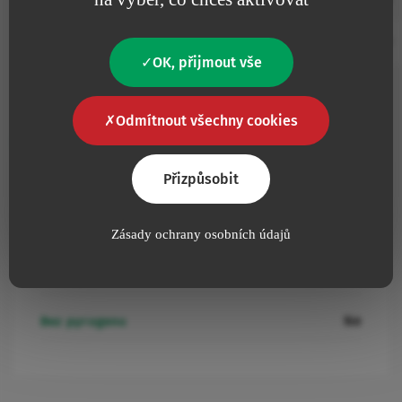
Přidat do oblíbených
2332.102
125
10
Black
4.00
OK, přijmout vše
Odmítnout všechny cookies
Další informace
Přizpůsobit
Ne
Obsahuje latex
Zásady ochrany osobních údajů
Ne
Obsahuje živočišný produkt
Ne
Bez pyrogenu