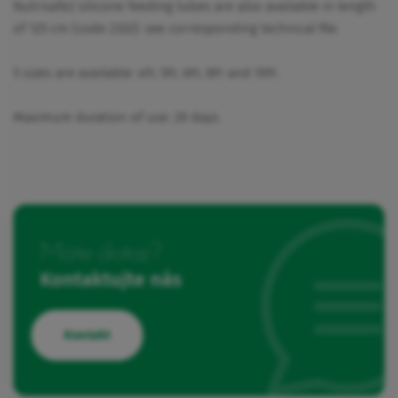
Nutrisafe2 silicone feeding tubes are also available in length
of 125 cm (code 2332): see corresponding technical file.
5 sizes are available: 4Fr, 5Fr, 6Fr, 8Fr and 10Fr.
Maximum duration of use: 29 days.
Máte dotaz?
Kontaktujte nás
Kontakt