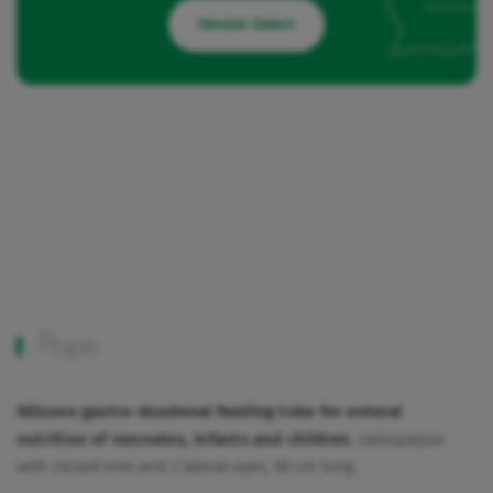
Odeslat žádost
Popis
Silicone gastro-duodenal feeding tube for enteral
nutrition of neonates, infants and children
, radiopaque
with closed end and 2 lateral eyes, 50 cm long.