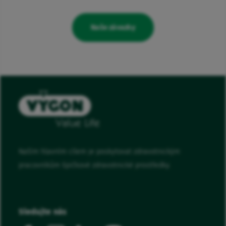
Naše závazky
Naším hlavním cílem je poskytovat zdravotnickým
pracovníkům špičkové zdravotnické prostředky.
Sledujte nás