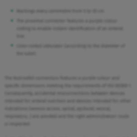
Markings every centimetre from 5 to 35 cm.
The proximal connector features a purple colour
coding to enable instant identification of an enteral
line.
Color-coded obturator (according to the diameter of
the tube).
The Nutrisafe2 connection features a purple colour and
specific dimensions meeting the requirements of ISO 80369-1.
Consequently, accidental misconnections between devices
intended for enteral nutrition and devices intended for other
indications (venous access, spinal, epidural, vesical,
respiratory…) are avoided and the right administration route
is respected.