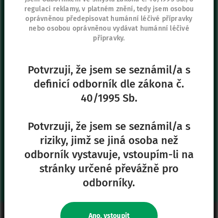
regulaci reklamy, v platném znění, tedy jsem osobou
Vygon Czech Republic s.r.o.
oprávněnou předepisovat humánní léčivé přípravky
K Červenému dvoru 3269/25a
nebo osobou oprávněnou vydávat humánní léčivé
130 00 Praha 3
přípravky.
+420 267 315 699
+420 271 730 482
Potvrzuji, že jsem se seznámil/a s
definicí odborník dle zákona č.
40/1995 Sb.
Naše další stránky
Safe Enteral
Potvrzuji, že jsem se seznámil/a s
Neonates
riziky, jimž se jiná osoba než
VascuFirst
odborník vystavuje, vstoupím-li na
Campus Vygon
stránky určené převážně pro
odborníky.
Právní informace
Ano, vstoupit