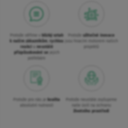
Protože věříme v
blízký vztah
Protože
užitečné inovace
k našim zákazníkům
,
rychlou
jsou hnacím motorem našich
reakci
a
neustálé
projektů
přizpůsobování se
jejich
potřebám
Protože pro nás je
kvalita
Protože neustále zvyšujeme
absolutní nutností
naše úsilí na ochranu
životního prostředí