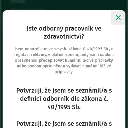
Kontakt
Připojte se k nám
Moje oblíbené
Jste odborný pracovník ve
Přihlásit se
zdravotnictví?
Sídlo společnosti
Jsem odborníkem ve smyslu zákona č. 40/1995 Sb., o
regulaci reklamy, v platném znění, tedy jsem osobou
Vygon Czech Republic s.r.o.
oprávněnou předepisovat humánní léčivé přípravky
K Červenému dvoru 3269/25a
nebo osobou oprávněnou vydávat humánní léčivé
130 00 Praha 3
přípravky.
+420 267 315 699
+420 271 730 482
Potvrzuji, že jsem se seznámil/a s
definicí odborník dle zákona č.
40/1995 Sb.
Naše další stránky
Safe Enteral
Potvrzuji, že jsem se seznámil/a s
Neonates