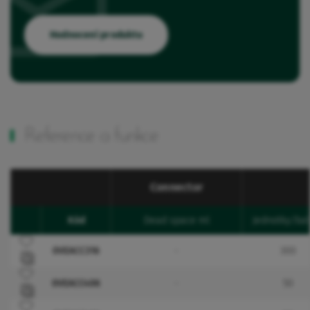
Hodnocení produktu
Reference a funkce
Connector
Kód
Dead space ml
Jednotky/bal
Favourites
Přidat do oblíbených
0VEACC316
-
300
Přidat do oblíbených
0VEACC406
-
50
Přidat do oblíbených