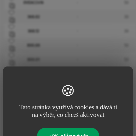
0VEACC416
-
50
Přidat do oblíbených
368.02
-
30
Přidat do oblíbených
368.12
-
30
Přidat do oblíbených
800.00
-
50
Přidat do oblíbených
800.01
-
50
Přidat do oblíbených
801.00
0.68
30
Tato stránka využívá cookies a dává ti
Další informace
na výběr, co chceš aktivovat