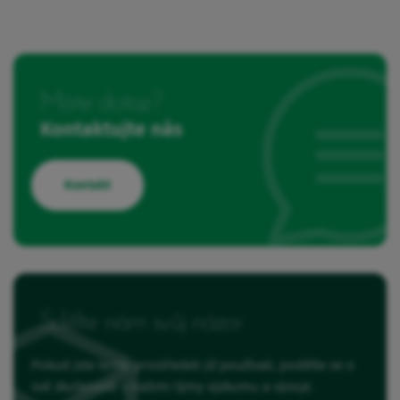
Máte dotaz?
Kontaktujte nás
Kontakt
Sdělte nám svůj názor
Pokud jste tento prostředek již používali, podělte se o
své zkušenosti s našimi týmy výzkumu a vývoje.