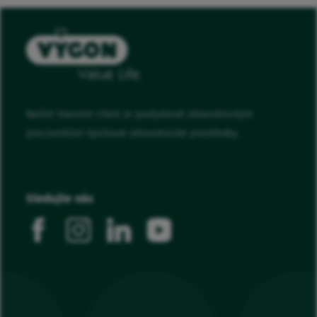
Naším hlavním cílem je poskytovat zdravotnickým
pracovníkům špičkové zdravotnické prostředky.
Sledujte nás
facebook
instagram
linkedin
youtube