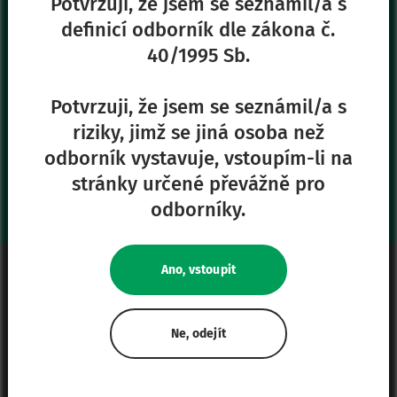
Potvrzuji, že jsem se seznámil/a s
definicí odborník dle zákona č.
40/1995 Sb.
Naše další stránky
Safe Enteral
Potvrzuji, že jsem se seznámil/a s
Neonates
riziky, jimž se jiná osoba než
VascuFirst
odborník vystavuje, vstoupím-li na
Campus Vygon
stránky určené převážně pro
odborníky.
Právní informace
Ano, vstoupit
Mapa stránek
Zásady ochrany osobních údajů
Ne, odejít
Zásady používání souborů cookie
Nastavení souborů cookie