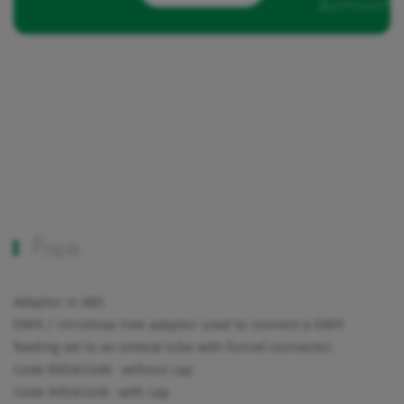
Popis
Adaptor in ABS
ENFit / christmas tree adaptor used to connect a ENFit
feeding set to an enteral tube with funnel connector.
Code 0VEACC406 : without cap
Code 0VEACC416 : with cap