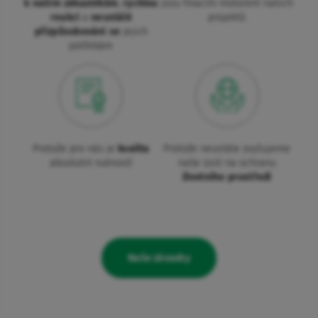
k našim zákazníkům
,
rychlou
jsou hnacím motorem našich
reakci
a
neustálé
projektů
přizpůsobování se
jejich
potřebám
Protože pro nás je
kvalita
Protože neustále zvyšujeme
absolutní nutností
naše úsilí na ochranu
životního prostředí
Naše závazky