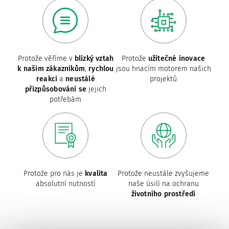
ní
Protože věříme v
blízký vztah
Protože
užitečné inovace
k našim zákazníkům
,
rychlou
jsou hnacím motorem našich
reakci
a
neustálé
projektů
přizpůsobování se
jejich
potřebám
Protože pro nás je
kvalita
Protože neustále zvyšujeme
absolutní nutností
naše úsilí na ochranu
životního prostředí