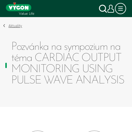
Panel pro správu cookies
Přejít
Vyhled
Můj 
k
hlavnímu
obsahu
Aktuality
Pozvánka na sympozium na
téma CARDIAC OUTPUT
MONITORING USING
PULSE WAVE ANALYSIS