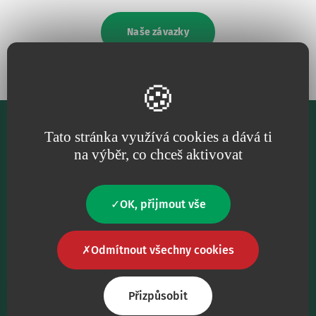
Naše závazky
Tato stránka využívá cookies a dává ti
na výběr, co chceš aktivovat
OK, přijmout vše
Naším hlavním cílem je poskytovat zdravotnickým
pracovníkům špičkové zdravotnické prostředky.
Odmítnout všechny cookies
Sledujte nás
Přizpůsobit
facebook
instagram
linkedin
youtube